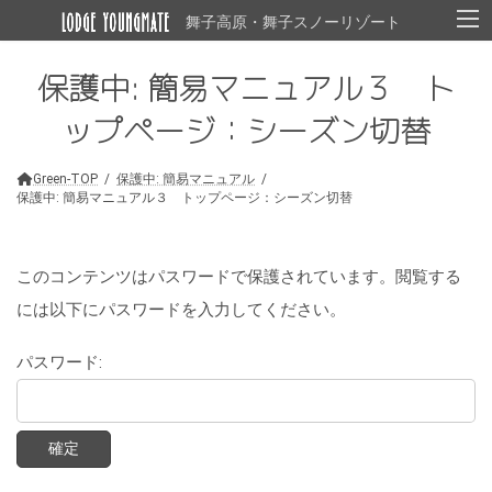
コ
ナ
舞子高原・舞子スノーリゾート
ン
ビ
テ
ゲ
ン
ー
保護中: 簡易マニュアル３ ト
ツ
シ
へ
ョ
ップページ：シーズン切替
ス
ン
キ
に
ッ
移
Green-TOP
保護中: 簡易マニュアル
プ
動
保護中: 簡易マニュアル３ トップページ：シーズン切替
このコンテンツはパスワードで保護されています。閲覧する
には以下にパスワードを入力してください。
パスワード: