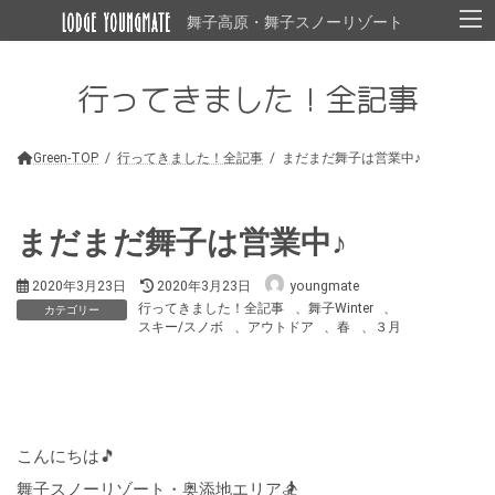
コ
ナ
舞子高原・舞子スノーリゾート
ン
ビ
テ
ゲ
ン
ー
行ってきました！全記事
ツ
シ
へ
ョ
ス
ン
キ
に
Green-TOP
行ってきました！全記事
まだまだ舞子は営業中♪
ッ
移
プ
動
まだまだ舞子は営業中♪
最
2020年3月23日
2020年3月23日
youngmate
終
行ってきました！全記事
、
舞子Winter
、
カテゴリー
更
スキー/スノボ
、
アウトドア
、
春
、
３月
新
日
時
:
こんにちは🎵
🏂
舞子スノーリゾート・奥添地エリア