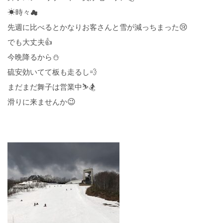
☀
時々☁
😢
先週に比べるとかなりお客さんと雪が減っちまった
でも大丈夫👍
⛄
今晩降るから
硫安効いてて板も走るし💨
まだまだ舞子は営業中⛷🏂
😉
滑りに来ませんか