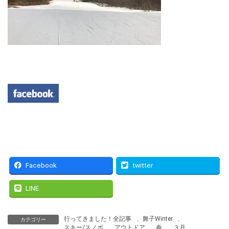
Facebook
twitter
LINE
行ってきました！全記事
、
舞子Winter
、
カテゴリー
スキー/スノボ
、
アウトドア
、
春
、
３月