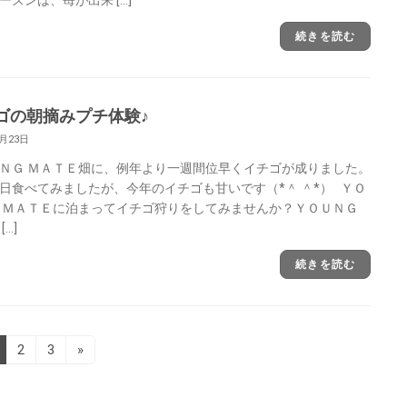
続きを読む
ゴの朝摘みプチ体験♪
5月23日
ＮＧ ＭＡＴＥ畑に、例年より一週間位早くイチゴが成りました。
日食べてみましたが、今年のイチゴも甘いです（*＾ ＾*） ＹＯ
 ＭＡＴＥに泊まってイチゴ狩りをしてみませんか？ＹＯＵＮＧ
[…]
続きを読む
固
固
2
3
»
定
定
ペ
ペ
ー
ー