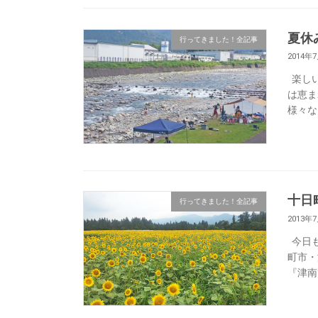
夏休
行ってきました！全記事
2014年
楽しい
は恵ま
様々な
十日
行ってきました！全記事
2013年
今日も
町市・
『津南