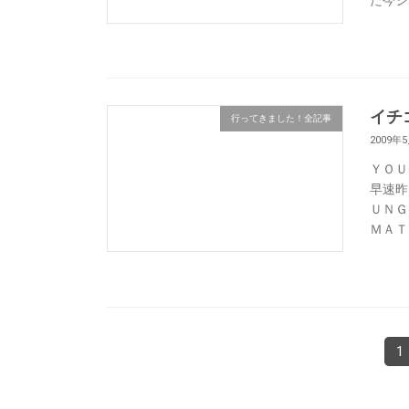
イチ
行ってきました！全記事
2009年
ＹＯＵ
早速昨
ＵＮＧ
ＭＡＴ 
投
固
1
定
稿
ペ
ー