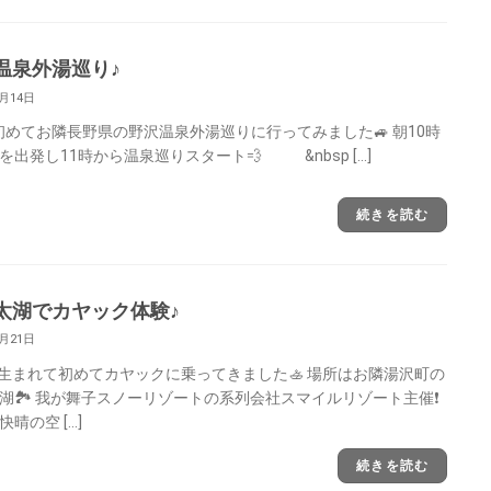
温泉外湯巡り♪
6月14日
めてお隣長野県の野沢温泉外湯巡りに行ってみました🚙 朝10時
を出発し11時から温泉巡りスタート💨 &nbsp […]
続きを読む
太湖でカヤック体験♪
6月21日
まれて初めてカヤックに乗ってきました🚣 場所はお隣湯沢町の
湖🏞 我が舞子スノーリゾートの系列会社スマイルリゾート主催❗
晴の空 […]
続きを読む