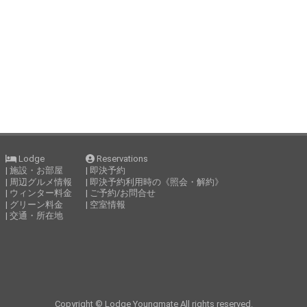
ジ
ジ
Lodge
Reservations
| 施設・お部屋
| 即決予約
| 周辺グルメ情報
| 即決予約利用時の《照会・解約》
| ウィンター料金
| ご予約/お問合せ
| グリーン料金
| 空室情報
| 交通・所在地
Copyright
©
Lodge Youngmate
All rights reserved.