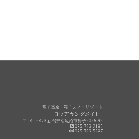
舞子高原・舞子スノーリゾート
ロッヂ ヤングメイト
〒949-6423 新潟県南魚沼市舞子2056-92
025-783-2185
025-783-5387
電話受付時間：AM7時～PM11時