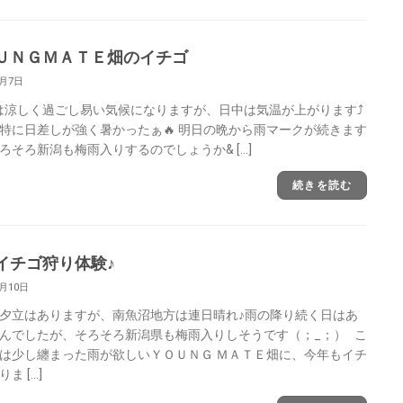
ＵＮＧＭＡＴＥ畑のイチゴ
6月7日
涼しく過ごし易い気候になりますが、日中は気温が上がります⤴
特に日差しが強く暑かったぁ🔥 明日の晩から雨マークが続きます
ろそろ新潟も梅雨入りするのでしょうか& […]
続きを読む
イチゴ狩り体験♪
6月10日
夕立はありますが、南魚沼地方は連日晴れ♪雨の降り続く日はあ
んでしたが、そろそろ新潟県も梅雨入りしそうです（；_；） こ
は少し纏まった雨が欲しいＹＯＵＮＧ ＭＡＴＥ畑に、今年もイチ
ま […]