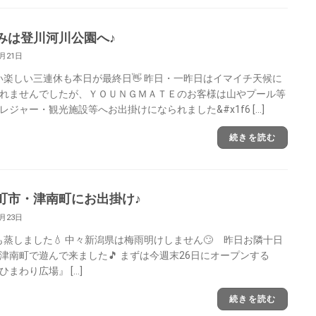
みは登川河川公園へ♪
7月21日
楽しい三連休も本日が最終日👋 昨日・一昨日はイマイチ天候に
れませんでしたが、ＹＯＵＮＧＭＡＴＥのお客様は山やプール等
レジャー・観光施設等へお出掛けになられました&#x1f6 […]
続きを読む
町市・津南町にお出掛け♪
7月23日
蒸しました💧 中々新潟県は梅雨明けしません🙄 昨日お隣十日
津南町で遊んで来ました🎵 まずは今週末26日にオープンする
ひまわり広場』 […]
続きを読む