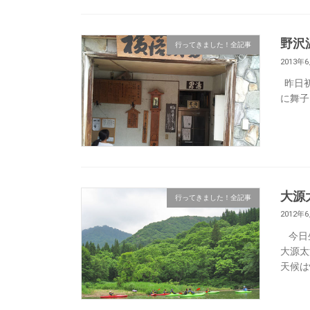
野沢
行ってきました！全記事
2013年
昨日初
に舞子
大源
行ってきました！全記事
2012年
今日生
大源太
天候は快