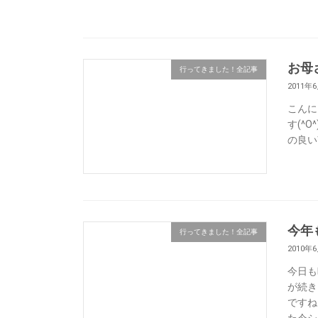
お母
行ってきました！全記事
2011年
こんに
す(^
の良い
今年
行ってきました！全記事
2010年
今日も
が続き
ですね
た今シ