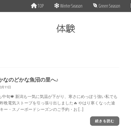
TOP
Winter Season
Green Season
体験
かなのどかな魚沼の里へ♪
10月11日
も中旬🍁 新潟も一気に気温が下がり、寒さにめっぽう強い私でも
昨晩電気ストーブを引っ張り出しました🔥 やはり寒くなった途
キー・スノーボードシーズンのご予約・お […]
続きを読む