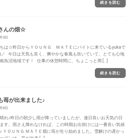
続きを読む
さんの畑☆
6月3日
ちは☆昨日からＹＯＵＮＧ ＭＡＴＥにバイトに来ているyukaで
O^)／ 今日は天気も良く、爽やかな春風も吹いていて、とても心地
南魚沼地域です！ 仕事の休憩時間に、ちょこっと周 […]
続きを読む
も苺が出来ました♪
6月6日
晴れ♪昨日の朝少し雨が降っていましたが、連日良いお天気の日
ます。雨さえ降れなければ、この時期お出掛けには一番良い気候
♪ ＹＯＵＮＧ ＭＡＴＥ畑に苺が生り始めました。雪解けの遅かっ
ーズンは、苺が出来 […]