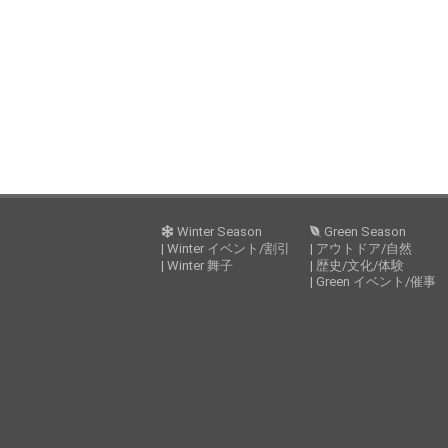
ナ
ジ
ビ
ゲ
ー
シ
ョ
Winter Season
Green Season
ン
| Winter イベント/割引
| アウトドア/自然
| Winter 舞子
| 歴史/文化/体験
| Green イベント/催事