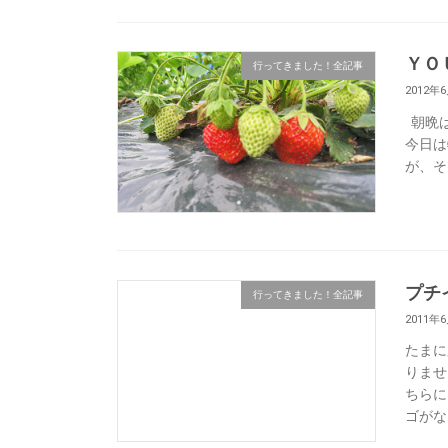
ＹＯ
行ってきました！全記事
2012年
朝晩は
今日は
が、そ
プチ
行ってきました！全記事
2011年
たまに
りませ
ちらに
ゴがなり