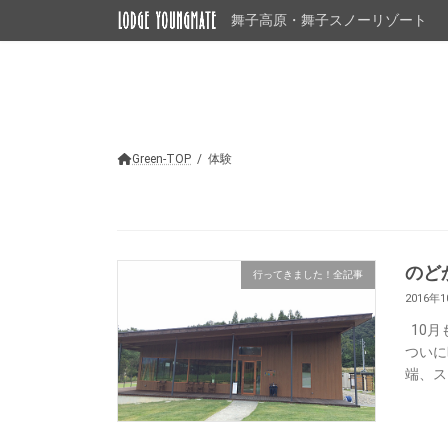
コ
ナ
舞子高原・舞子スノーリゾート
ン
ビ
テ
ゲ
ン
ー
ツ
シ
へ
ョ
ス
ン
キ
に
ッ
移
Green-TOP
体験
プ
動
のど
行ってきました！全記事
2016年
10月
ついに
端、ス