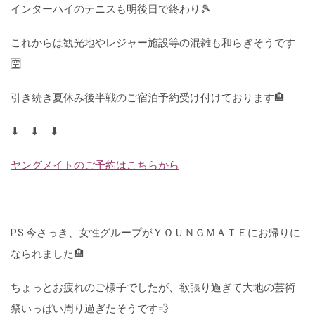
インターハイのテニスも明後日で終わり🎾
これからは観光地やレジャー施設等の混雑も和らぎそうです
🈳
引き続き夏休み後半戦のご宿泊予約受け付けております🏨
⬇ ⬇ ⬇
ヤングメイトのご予約はこちらから
P.S.今さっき、女性グループがＹＯＵＮＧＭＡＴＥにお帰りに
なられました🏨
ちょっとお疲れのご様子でしたが、欲張り過ぎて大地の芸術
祭いっぱい周り過ぎたそうです💨