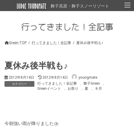
コ
ナ
舞子高原・舞子スノーリゾート
ン
ビ
テ
ゲ
ン
ー
行ってきました！全記事
ツ
シ
へ
ョ
ス
ン
キ
に
Green-TOP
行ってきました！全記事
夏休み後半戦も♪
ッ
移
プ
動
夏休み後半戦も♪
最
2012年8月14日
2012年8月14日
youngmate
終
行ってきました！全記事
、
舞子Green
、
カテゴリー
更
Greenイベント
、
お祭り
、
夏
、
８月
新
日
時
:
今朝強い雨が降りました⛈