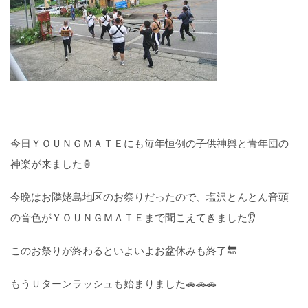
今日ＹＯＵＮＧＭＡＴＥにも毎年恒例の子供神輿と青年団の
神楽が来ました🏮
今晩はお隣姥島地区のお祭りだったので、塩沢とんとん音頭
の音色がＹＯＵＮＧＭＡＴＥまで聞こえてきました👂
このお祭りが終わるといよいよお盆休みも終了🔚
もうＵターンラッシュも始まりました🚗🚗🚗