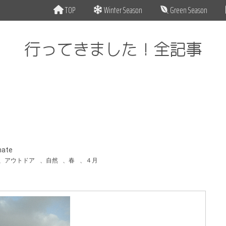
TOP
Winter Season
Green Season
行ってきました！全記事
mate
、
アウトドア
、
自然
、
春
、
４月