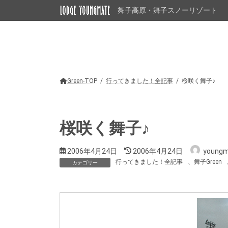
コ
ナ
舞子高原・舞子スノーリゾート
ン
ビ
テ
ゲ
ン
ー
ツ
シ
へ
ョ
ス
ン
キ
に
ッ
移
Green-TOP
行ってきました！全記事
桜咲く舞子♪
プ
動
桜咲く舞子♪
最
2006年4月24日
2006年4月24日
young
終
行ってきました！全記事
、
舞子Green
カテゴリー
更
新
日
時
: