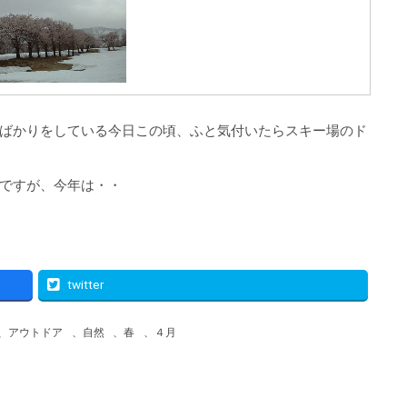
ばかりをしている今日この頃、ふと気付いたらスキー場のド
ですが、今年は・・
twitter
、
アウトドア
、
自然
、
春
、
４月