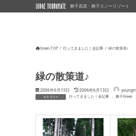
コ
ナ
舞子高原・舞子スノーリゾート
ン
ビ
テ
ゲ
ン
ー
ツ
シ
へ
ョ
ス
ン
キ
に
ッ
移
Green-TOP
行ってきました！全記事
緑の散策道♪
プ
動
緑の散策道♪
最
2006年6月13日
2006年6月13日
young
終
行ってきました！全記事
、
舞子Green
カテゴリー
更
新
日
時
: