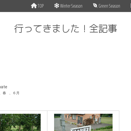
TOP
Winter Season
Green Season
行ってきました！全記事
mate
、
春
、
６月