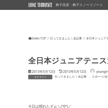
コ
ナ
舞子高原・舞子スノーリゾート
ン
ビ
テ
ゲ
ン
ー
ツ
シ
へ
ョ
ス
ン
キ
に
ッ
移
Green-TOP
行ってきました！全記事
全日本ジュニア
プ
動
全日本ジュニアテニス
最
2013年5月12日
2013年5月12日
young
終
行ってきました！全記事
、
スポーツ/合
カテゴリー
更
新
日
時
:
今日は晴れたぞぉ＼(^0^)／