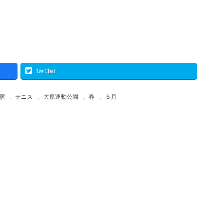
twitter
宿
、
テニス
、
大原運動公園
、
春
、
５月