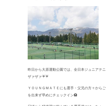
昨日から大原運動公園では、全日本ジュニアテニ
ザァザァ☔☔
ＹＯＵＮＧＭＡＴＥにも選手・父兄の方々からご
を出来ず早めにチェックイン🏨