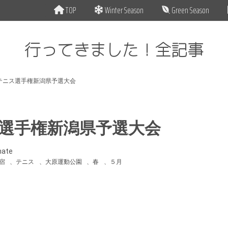
TOP
Winter Season
Green Season
行ってきました！全記事
テニス選手権新潟県予選大会
選手権新潟県予選大会
mate
宿
、
テニス
、
大原運動公園
、
春
、
５月