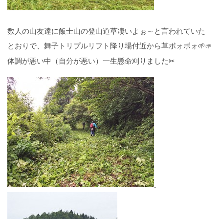
数人の山友達に飯士山の登山道草凄いよぉ～と言われていた
とおりで、舞子トリプルリフト降り場付近から草ボォボォ🌱
🌱
体調が悪い中（自分が悪い）一生懸命刈りました✂