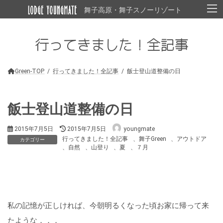
コ
ナ
舞子高原・舞子スノーリゾート
ン
ビ
テ
ゲ
ン
ー
行ってきました！全記事
ツ
シ
へ
ョ
ス
ン
キ
に
Green-TOP
行ってきました！全記事
飯士登山道整備の日
ッ
移
プ
動
飯士登山道整備の日
最
2015年7月5日
2015年7月5日
youngmate
終
行ってきました！全記事
、
舞子Green
、
アウトドア
カテゴリー
更
、
自然
、
山登り
、
夏
、
７月
新
日
時
:
私の記憶が正しければ、今朝明るくなった頃お家に帰って来
たような．．．