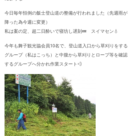
今日毎年恒例の飯士登山道の整備が行われました（先週雨が
降った為今週に変更）
私は案の定、超二日酔いで寝坊し遅刻💤 スイマセン💧
今年も舞子観光協会員10名で、登山道入口から草刈りをする
グループ（私はこっち）と中腹から草刈りとロープ等を確認
するグループへ分かれ作業スタート💨