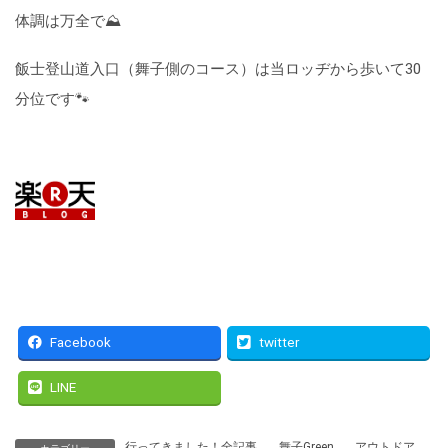
体調は万全で⛰
飯士登山道入口（舞子側のコース）は当ロッヂから歩いて30
分位です🐾
Facebook
twitter
LINE
行ってきました！全記事
、
舞子Green
、
アウトドア