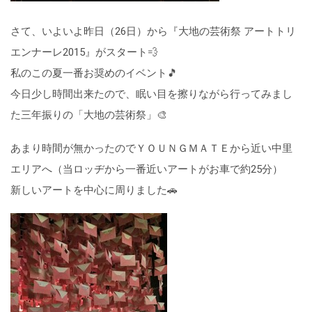
さて、いよいよ昨日（26日）から『大地の芸術祭 アートトリ
エンナーレ2015』がスタート💨
私のこの夏一番お奨めのイベント🎵
今日少し時間出来たので、眠い目を擦りながら行ってみまし
た三年振りの「大地の芸術祭」🎨
あまり時間が無かったのでＹＯＵＮＧＭＡＴＥから近い中里
エリアへ（当ロッヂから一番近いアートがお車で約25分）
新しいアートを中心に周りました🚗