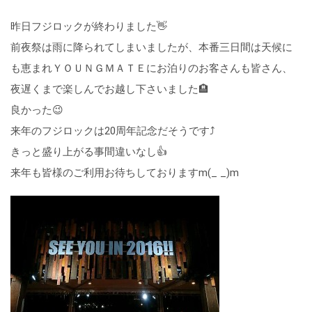
昨日フジロックが終わりました👋
前夜祭は雨に降られてしまいましたが、本番三日間は天候に
も恵まれＹＯＵＮＧＭＡＴＥにお泊りのお客さんも皆さん、
夜遅くまで楽しんでお越し下さいました🏨
良かった😉
来年のフジロックは20周年記念だそうです⤴
きっと盛り上がる事間違いなし👍
来年も皆様のご利用お待ちしておりますm(_ _)m