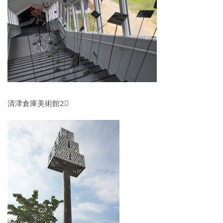
清津倉庫美術館2⃣