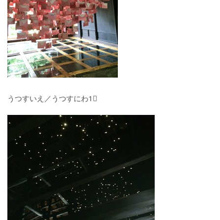
うつすいえ／うつすにわ1⃣