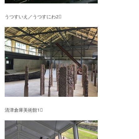
うつすいえ／うつすにわ2⃣
清津倉庫美術館1⃣