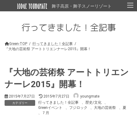
コ
ナ
舞子高原・舞子スノーリゾート
ン
ビ
テ
ゲ
ン
ー
行ってきました！全記事
ツ
シ
へ
ョ
ス
ン
キ
に
Green-TOP
行ってきました！全記事
ッ
移
『大地の芸術祭 アートトリエンナーレ2015』開幕！
プ
動
『大地の芸術祭 アートトリエン
ナーレ2015』開幕！
最
2015年7月27日
2015年7月27日
youngmate
終
行ってきました！全記事
、
歴史/文化
、
カテゴリー
更
Greenイベント
、
フジロック
、
大地の芸術祭
、
夏
新
、
７月
日
時
: