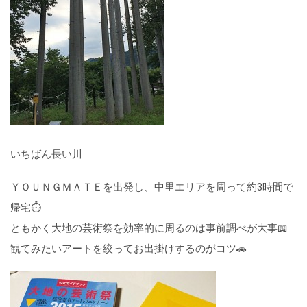
いちばん長い川
ＹＯＵＮＧＭＡＴＥを出発し、中里エリアを周って約3時間で
帰宅⏱
ともかく大地の芸術祭を効率的に周るのは事前調べが大事📖
観てみたいアートを絞ってお出掛けするのがコツ🚗