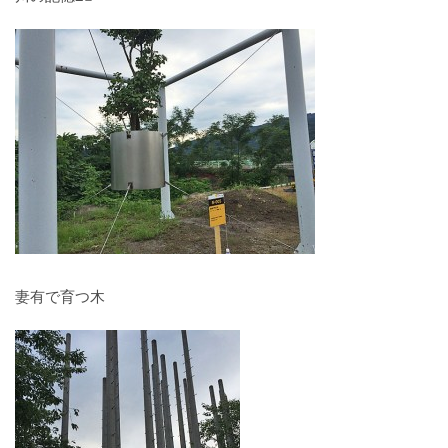
妻有で育つ木