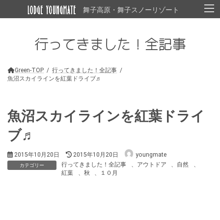
コ
ナ
舞子高原・舞子スノーリゾート
ン
ビ
テ
ゲ
ン
ー
行ってきました！全記事
ツ
シ
へ
ョ
ス
ン
キ
に
Green-TOP
行ってきました！全記事
ッ
移
魚沼スカイラインを紅葉ドライブ♬
プ
動
魚沼スカイラインを紅葉ドライ
ブ♬
最
2015年10月20日
2015年10月20日
youngmate
終
行ってきました！全記事
、
アウトドア
、
自然
、
カテゴリー
更
紅葉
、
秋
、
１０月
新
日
時
: