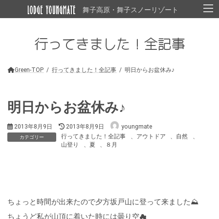
コ
ナ
舞子高原・舞子スノーリゾート
ン
ビ
テ
ゲ
ン
ー
行ってきました！全記事
ツ
シ
へ
ョ
ス
ン
キ
に
Green-TOP
行ってきました！全記事
明日からお盆休み♪
ッ
移
プ
動
明日からお盆休み♪
最
2013年8月9日
2013年8月9日
youngmate
終
行ってきました！全記事
、
アウトドア
、
自然
、
カテゴリー
更
山登り
、
夏
、
８月
新
日
時
:
ちょっと時間が出来たので夕方坂戸山に登って来ました⛰
ちょうど私が山頂に着いた時には曇り空☁