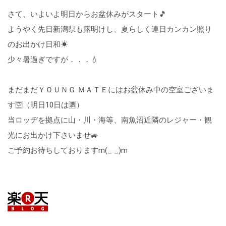
さて、いよいよ明日からお盆休みがスタート🎵
ようやく先日新潟県も露明けし、夏らしく連日カンカン照り
のお出かけ日和☀
少々暑過ぎですが．．．💧
まだまだＹＯＵＮＧ ＭＡＴＥにはお盆休み中の空室ございま
す🈳（明日10日は🈵）
当ロッヂを拠点に山・川・海等、南魚沼近隣のレジャー・観
光にお出かけ下さいませ🚙
ご予約お待ちしておりますm(_ _)m