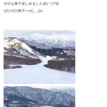
今日も舞子楽しめましたd(≧▽≦*d)
ぜひぜひ舞子へm(_ _)m