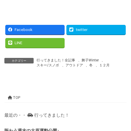
Facebook
twitter
LINE
行ってきました！全記事
、
舞子Winter
、
カテゴリー
スキー/スノボ
、
アウトドア
、
冬
、
１２月
TOP
最近の・・
行ってきました！
賑わう週末の大原運動公園♪