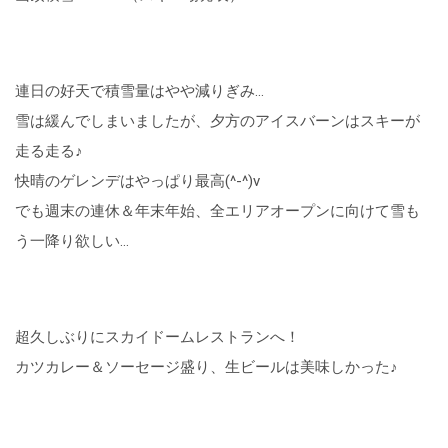
連日の好天で積雪量はやや減りぎみ...
雪は緩んでしまいましたが、夕方のアイスバーンはスキーが
走る走る♪
快晴のゲレンデはやっぱり最高(^-^)v
でも週末の連休＆年末年始、全エリアオープンに向けて雪も
う一降り欲しい…
超久しぶりにスカイドームレストランへ！
カツカレー＆ソーセージ盛り、生ビールは美味しかった♪