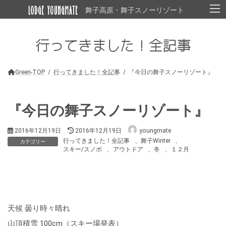
コ
ナ
舞子高原・舞子スノーリゾート
ン
ビ
テ
ゲ
ン
ー
行ってきました！全記事
ツ
シ
へ
ョ
ス
ン
キ
に
Green-TOP
行ってきました！全記事
『今日の舞子スノーリゾート』
ッ
移
プ
動
『今日の舞子スノーリゾート』
最
2016年12月19日
2016年12月19日
youngmate
終
行ってきました！全記事
、
舞子Winter
、
カテゴリー
更
スキー/スノボ
、
アウトドア
、
冬
、
１２月
新
日
時
:
天候 曇り時々晴れ
山頂積雪 100cm（スキー場発表）