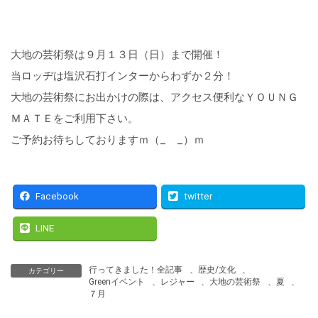
大地の芸術祭は９月１３日（日）まで開催！
当ロッヂは塩沢石打インターからわずか２分！
大地の芸術祭にお出かけの際は、アクセス便利なＹＯＵＮＧ
ＭＡＴＥをご利用下さい。
ご予約お待ちしておりますｍ（_ _）ｍ
Facebook
twitter
LINE
行ってきました！全記事
、
歴史/文化
、
カテゴリー
Greenイベント
、
レジャー
、
大地の芸術祭
、
夏
、
７月