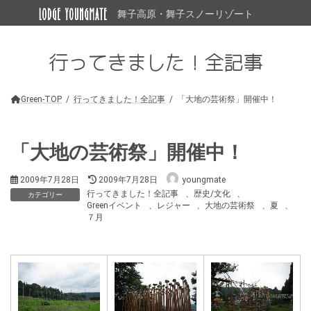
コ
ナ
舞子高原・舞子スノーリゾート
ン
ビ
テ
ゲ
ン
ー
行ってきました！全記事
ツ
シ
へ
ョ
ス
ン
キ
に
Green-TOP
行ってきました！全記事
「大地の芸術祭」開催中！
ッ
移
プ
動
「大地の芸術祭」開催中！
最
2009年7月28日
2009年7月28日
youngmate
終
行ってきました！全記事
、
歴史/文化
、
カテゴリー
更
Greenイベント
、
レジャー
、
大地の芸術祭
、
夏
、
新
７月
日
時
: