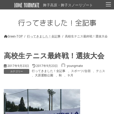
コ
ナ
舞子高原・舞子スノーリゾート
ン
ビ
テ
ゲ
ン
ー
行ってきました！全記事
ツ
シ
へ
ョ
ス
ン
キ
に
Green-TOP
行ってきました！全記事
高校生テニス最終戦！選抜大会
ッ
移
プ
動
高校生テニス最終戦！選抜大会
最
2017年9月23日
2017年9月23日
youngmate
終
行ってきました！全記事
、
スポーツ/合宿
、
テニス
カテゴリー
更
、
大原運動公園
、
秋
、
９月
新
日
時
: