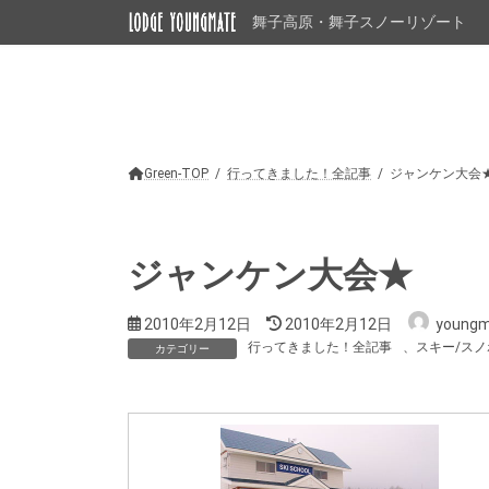
コ
ナ
舞子高原・舞子スノーリゾート
ン
ビ
テ
ゲ
ン
ー
ツ
シ
へ
ョ
ス
ン
キ
に
ッ
移
Green-TOP
行ってきました！全記事
ジャンケン大会
プ
動
ジャンケン大会★
最
2010年2月12日
2010年2月12日
young
終
行ってきました！全記事
、
スキー/スノ
カテゴリー
更
新
日
時
: