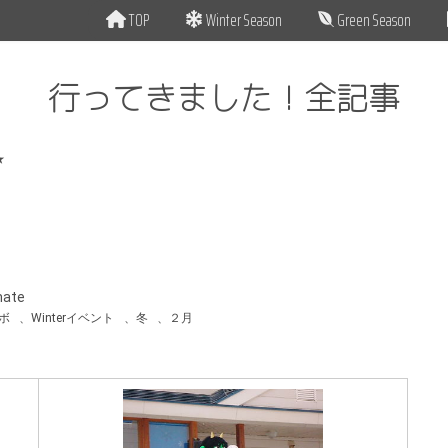
TOP
Winter Season
Green Season
行ってきました！全記事
★
mate
ボ
、
Winterイベント
、
冬
、
２月