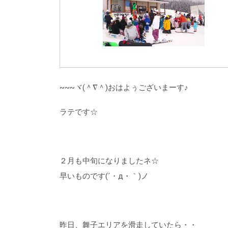
~~~ヾ(＾∇＾)おはよぅございまーす♪
ラテです☆
２月も中旬になりましたネ☆
早いものです(´・д・｀)ノ
昨日、舞子エリアを滑走していたら・・