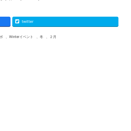
twitter
ボ
、
Winterイベント
、
冬
、
２月