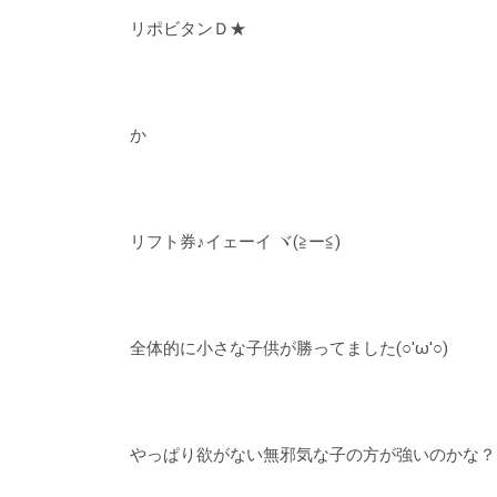
リポビタンＤ★
か
リフト券♪イェーイ ヾ(≧ー≦)ゞ
全体的に小さな子供が勝ってました(○'ω'○)
やっぱり欲がない無邪気な子の方が強いのかな？？（