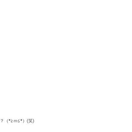
*≧ｍ≦*）(笑)