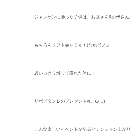
ジャンケンに勝った子供は、お父さん&お母さん
もちろんリフト券をＧｅｔ(*≧ε≦*)ノ□
思いっきり滑って疲れた体に・・
リポビタンＤのプレゼントv(｡･ω･｡)
こんな楽しいイベントがあるとテンション上がりますね