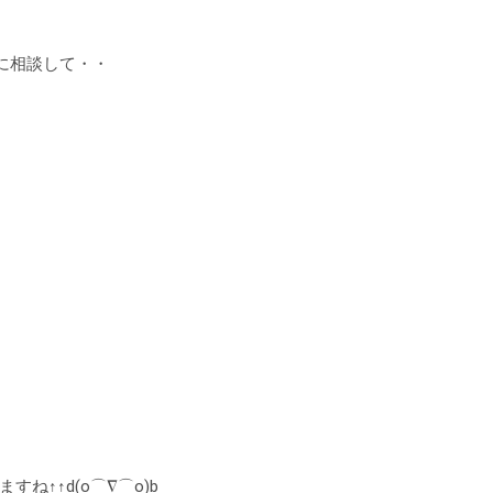
に相談して・・
↑↑d(o⌒∇⌒o)b