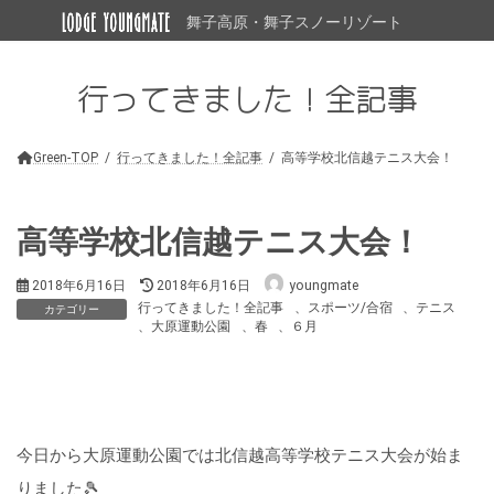
コ
ナ
舞子高原・舞子スノーリゾート
ン
ビ
テ
ゲ
ン
ー
行ってきました！全記事
ツ
シ
へ
ョ
ス
ン
キ
に
Green-TOP
行ってきました！全記事
高等学校北信越テニス大会！
ッ
移
プ
動
高等学校北信越テニス大会！
最
2018年6月16日
2018年6月16日
youngmate
終
行ってきました！全記事
、
スポーツ/合宿
、
テニス
カテゴリー
更
、
大原運動公園
、
春
、
６月
新
日
時
:
今日から大原運動公園では北信越高等学校テニス大会が始ま
りました🎾