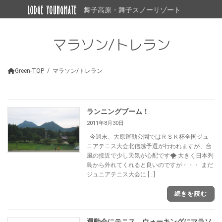
コ
ナ
舞子高原・舞子スノーリゾート
ン
ビ
テ
ゲ
ン
ー
マラソン/トレラン
ツ
シ
へ
ョ
ス
ン
キ
に
Green-TOP
マラソン/トレラン
ッ
移
プ
動
ランニングブーム！
2011年8月30日
今週末、大原運動公園ではＲＳＫ杯全国ジュ
ニアテニス大会北信越予選が行われますが、台
風の接近で少し天気が心配です🌪 大きく日本列
島から外れてくれると良いのですが・・・ まだ
ジュニアテニス大会に […]
続きを読む
運動会にテニス、ウォーキングにマラソ