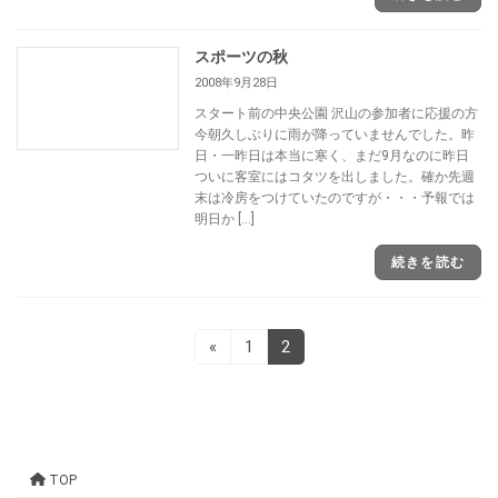
スポーツの秋
2008年9月28日
スタート前の中央公園 沢山の参加者に応援の方
今朝久しぶりに雨が降っていませんでした。昨
日・一昨日は本当に寒く、まだ9月なのに昨日
ついに客室にはコタツを出しました。確か先週
末は冷房をつけていたのですが・・・予報では
明日か […]
続きを読む
投
固
固
«
1
2
定
定
稿
ペ
ペ
ー
ー
ナ
ジ
ジ
ビ
TOP
ゲ