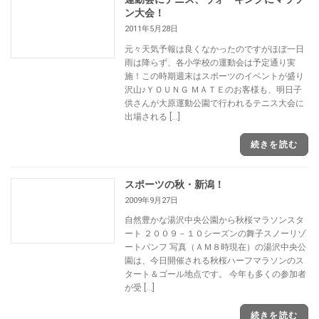
ン大会！
2011年5月28日
元々天気予報は良くなかったのですがほぼ一日
雨は降らず、各小学校の運動会は予定通り実
施！この時期週末はスポーツのイベントが盛り
沢山♪ＹＯＵＮＧ ＭＡＴＥのお客様も、明日子
供さんが大原運動公園で行われるテニス大会に
出場される […]
続きを読む
スポーツの秋・新潟！
2009年9月27日
自然豊かな湯沢中央公園から秋桜マラソンスタ
ート ２００９－１０シーズンの舞子スノーリゾ
ートパンフ 写真（ＡＭ８時現在）の湯沢中央公
園は、今日開催される秋桜ハーフマラソンのス
タート＆ゴール地点です。 今年も多くの参加者
が受 […]
続きを読む