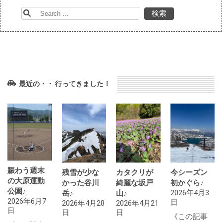
検
索:
最近の・・ 行ってきました！
賑わう週末
残雪が少な
カタクリが
今シーズン
の大原運動
かった谷川
綺麗な坂戸
初かぐら♪
公園♪
2026年4月3
岳♪
山♪
2026年6月7
日
2026年4月28
2026年4月21
日
日
日
《この記事