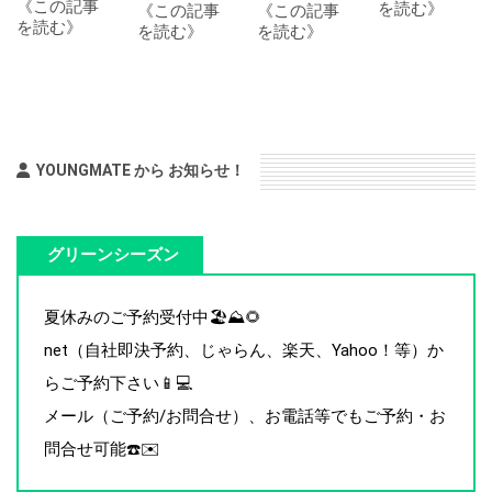
《この記事
を読む》
《この記事
《この記事
を読む》
を読む》
を読む》
YOUNGMATE から お知らせ！
グリーンシーズン
夏休みのご予約受付中🏖️⛰️🌻
net（自社即決予約、じゃらん、楽天、Yahoo！等）か
らご予約下さい📱💻
メール（ご予約/お問合せ）、お電話等でもご予約・お
問合せ可能☎️✉️