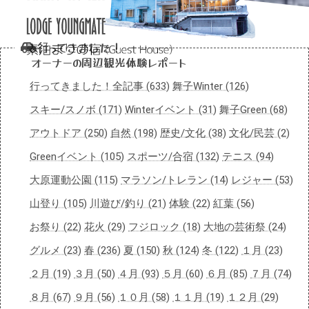
行ってきました！
オーナーの周辺観光体験レポート
行ってきました！全記事 (633)
舞子Winter (126)
スキー/スノボ (171)
Winterイベント (31)
舞子Green (68)
アウトドア (250)
自然 (198)
歴史/文化 (38)
文化/民芸 (2)
Greenイベント (105)
スポーツ/合宿 (132)
テニス (94)
大原運動公園 (115)
マラソン/トレラン (14)
レジャー (53)
山登り (105)
川遊び/釣り (21)
体験 (22)
紅葉 (56)
お祭り (22)
花火 (29)
フジロック (18)
大地の芸術祭 (24)
グルメ (23)
春 (236)
夏 (150)
秋 (124)
冬 (122)
１月 (23)
２月 (19)
３月 (50)
４月 (93)
５月 (60)
６月 (85)
７月 (74)
８月 (67)
９月 (56)
１０月 (58)
１１月 (19)
１２月 (29)