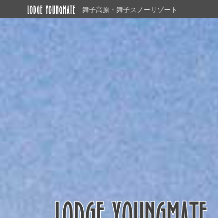
コ
ナ
舞子高原・舞子スノーリゾート
ン
ビ
テ
ゲ
ン
ー
ツ
シ
へ
ョ
ス
ン
キ
に
ッ
移
プ
動