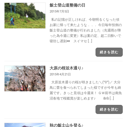
飯士登山道整備の日
2015年7月5日
私の記憶が正しければ、今朝明るくなった頃
お家に帰って来たような．．． 今日毎年恒例の
飯士登山道の整備が行われました（先週雨が降
った為今週に変更）私は案の定、超二日酔いで
寝坊し遅刻💤 スイマセ […]
続きを読む
大原の桜並木通り♪
2015年4月21日
大原並木通りの桜が咲きました＼(^0^)／ 大分
鳥に蕾を食べられてしまった様ですが今年も綺
麗です。きっと見頃は今週末！ ＧＷ前半は南魚
沼各地で桜鑑賞が楽しめます♪ &nb […]
続きを読む
秋の飯士山を登る♪