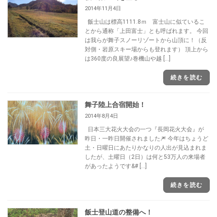
2014年11月4日
飯士山は標高1111.8ｍ 富士山に似ているこ
とから通称「上田富士」とも呼ばれます。 今回
は我らが舞子スノーリゾートから山頂に！（反
対側・岩原スキー場からも登れます） 頂上から
は360度の良展望♪巻機山や越 […]
続きを読む
舞子陸上合宿開始！
2014年8月4日
日本三大花火大会の一つ『長岡花火大会』が
昨日・一昨日開催されました🎆 今年はちょうど
土・日曜日にあたりかなりの人出が見込まれま
したが、土曜日（2日）は何と53万人の来場者
があったようです&# […]
続きを読む
飯士登山道の整備へ！