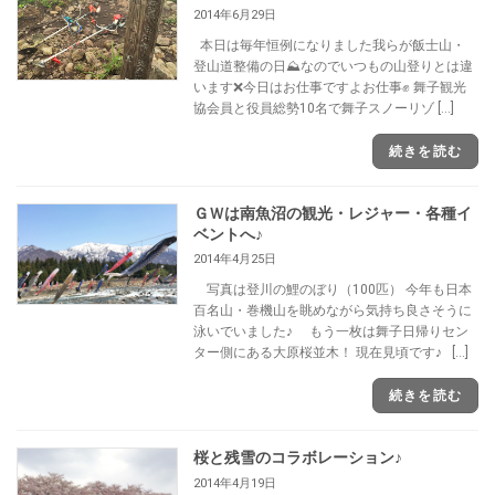
2014年6月29日
本日は毎年恒例になりました我らが飯士山・
登山道整備の日⛰なのでいつもの山登りとは違
います❌今日はお仕事ですよお仕事✊ 舞子観光
協会員と役員総勢10名で舞子スノーリゾ […]
続きを読む
ＧＷは南魚沼の観光・レジャー・各種イ
ベントへ♪
2014年4月25日
写真は登川の鯉のぼり（100匹） 今年も日本
百名山・巻機山を眺めながら気持ち良さそうに
泳いでいました♪ もう一枚は舞子日帰りセン
ター側にある大原桜並木！ 現在見頃です♪ […]
続きを読む
桜と残雪のコラボレーション♪
2014年4月19日