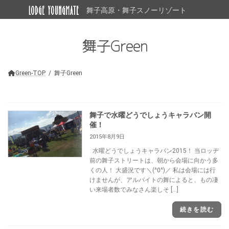
コ
ナ
舞子高原・舞子スノーリゾート
ン
ビ
テ
ゲ
ン
ー
舞子Green
ツ
シ
へ
ョ
ス
ン
キ
に
Green-TOP
舞子Green
ッ
移
プ
動
舞子で水曜どうでしょうキャラバン開
催！
2015年8月9日
水曜どうでしょうキャラバン2015！ 当ロッヂ
前の舞子ストリートは、朝から会場に向かう多
くの人！ 大盛況です＼(^0^)／ 私は会場には行
けませんが、アルバイトの舞によると、もの凄
い来場者数でみなさん楽しそ […]
続きを読む