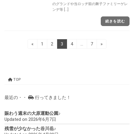
のグランドや当ロッヂ前の舞子ファミリーゲレ
ンデ等 […]
続きを読む
投
固
固
固
固
固
«
1
2
3
4
…
7
»
定
定
定
定
定
稿
ペ
ペ
ペ
ペ
ペ
ー
ー
ー
ー
ー
ナ
ジ
ジ
ジ
ジ
ジ
ビ
TOP
ゲ
ー
最近の・・
行ってきました！
シ
ョ
賑わう週末の大原運動公園♪
Updated on 2026年6月7日
ン
残雪が少なかった谷川岳♪