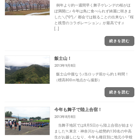
例年より約一週間早く舞子ゲレンデの桜がほ
ぼ満開に♪ 今年は鳥に食べられず綺麗に咲きま
した＼(^0^)／ 都会では観ることの出来ない『桜
と残雪のコラボレーション』が最高です♫
[…]
続きを読む
飯士山！
2013年9月8日
飯士山中腹なう♪当ロッヂ前から約１時間！
（標高800ｍ地点から撮影）
続きを読む
今年も舞子で陸上合宿！
2013年8月8日
当舞子地区では8月5日から陸上合宿が始まり
ました🏃東京・神奈川から総勢約130名の中高
生がお越しになり、今年も種目別に地元小学校